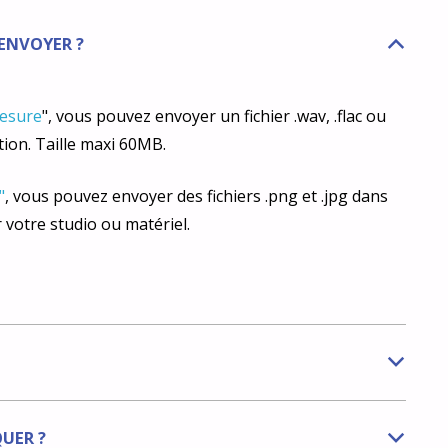
 ENVOYER ?
B
mesure
", vous pouvez envoyer un fichier .wav, .flac ou
ration. Taille maxi 60MB.
"
, vous pouvez envoyer des fichiers .png et .jpg dans
 votre studio ou matériel.
b
QUER ?
b