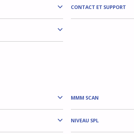
CONTACT ET SUPPORT
b
b
MMM SCAN
b
NIVEAU SPL
b