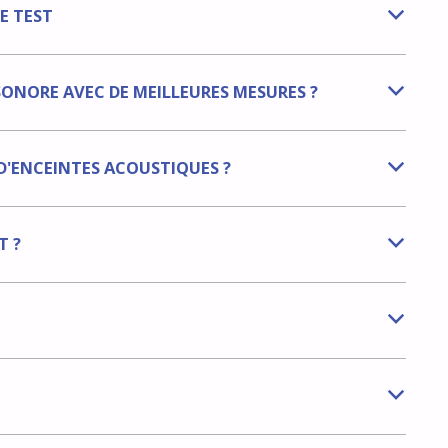
E TEST
b
SONORE AVEC DE MEILLEURES MESURES ?
b
'ENCEINTES ACOUSTIQUES ?
b
T ?
b
b
b