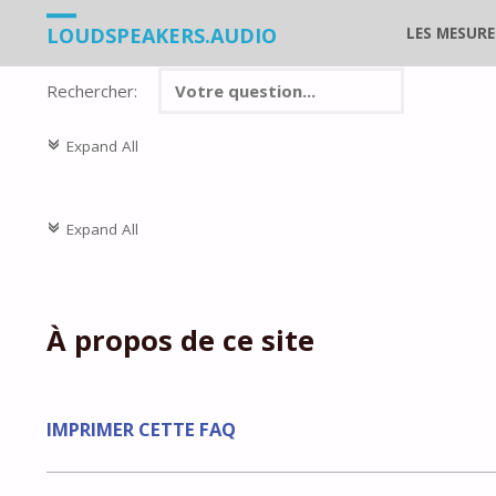
Skip
LOUDSPEAKERS.AUDIO
LES MESURE
to
Rechercher:
content
Expand All
c
Expand All
c
À propos de ce site
IMPRIMER CETTE FAQ