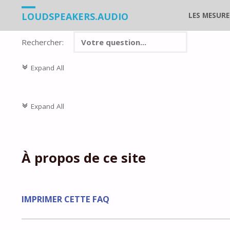
Skip
LOUDSPEAKERS.AUDIO
LES MESURE
to
Rechercher:
content
Expand All
c
Expand All
c
À propos de ce site
IMPRIMER CETTE FAQ