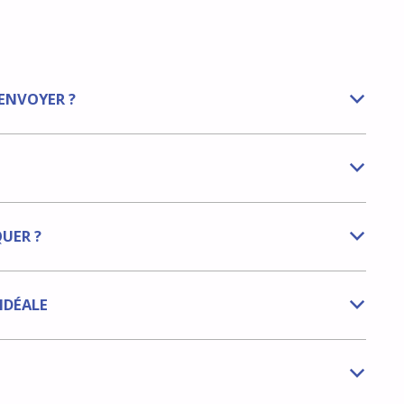
 ENVOYER ?
b
b
QUER ?
b
IDÉALE
b
b