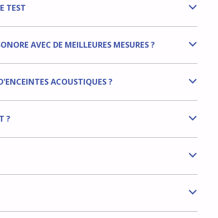
E TEST
b
SONORE AVEC DE MEILLEURES MESURES ?
b
'ENCEINTES ACOUSTIQUES ?
b
T ?
b
b
b