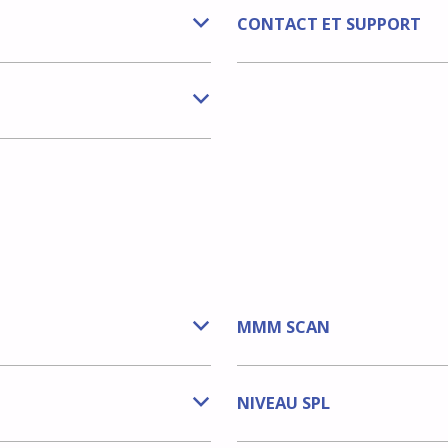
CONTACT ET SUPPORT
b
b
MMM SCAN
b
NIVEAU SPL
b