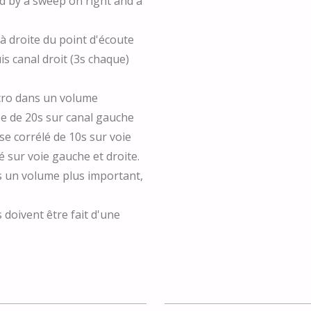
ed by a sweep on right and a
 à droite du point d'écoute
is canal droit (3s chaque)
icro dans un volume
se de 20s sur canal gauche
ose corrélé de 10s sur voie
é sur voie gauche et droite.
s un volume plus important,
s doivent être fait d'une