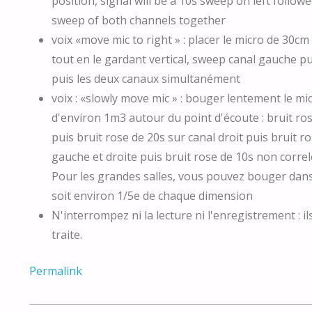
position, signal will be a 10s sweep on left follow
sweep of both channels together
voix «move mic to right » : placer le micro de 30cm
tout en le gardant vertical, sweep canal gauche pu
puis les deux canaux simultanément
voix : «slowly move mic » : bouger lentement le m
d'environ 1m3 autour du point d'écoute : bruit ro
puis bruit rose de 20s sur canal droit puis bruit r
gauche et droite puis bruit rose de 10s non correl
Pour les grandes salles, vous pouvez bouger dan
soit environ 1/5e de chaque dimension
N'interrompez ni la lecture ni l'enregistrement : il
traite.
Permalink