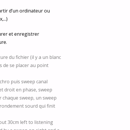
rtir d’un ordinateur ou
...)
urer et enregistrer
ure.
e du fichier (il y a un blanc
s de se placer au point
ynchro puis sweep canal
et droit en phase, sweep
ur chaque sweep, un sweep
rondement sourd qui finit
out 30cm left to listening