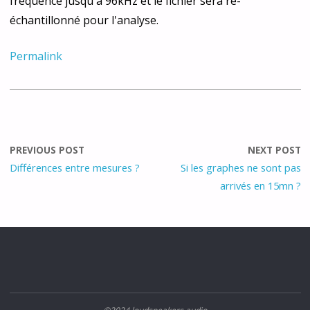
fréquence jusqu'à 96kHz et le fichier sera ré-
échantillonné pour l'analyse.
Permalink
PREVIOUS POST
NEXT POST
Différences entre mesures ?
Si les graphes ne sont pas
arrivés en 15mn ?